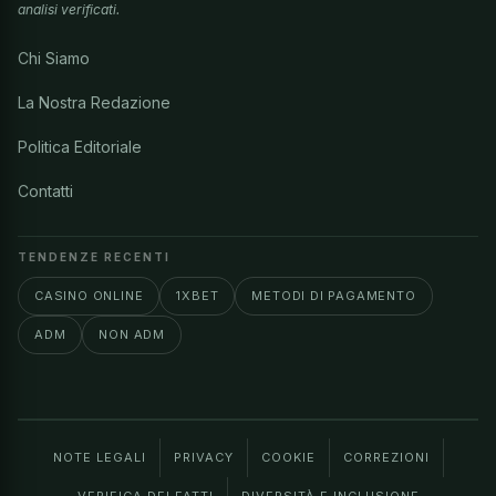
analisi verificati.
Chi Siamo
La Nostra Redazione
Politica Editoriale
Contatti
TENDENZE RECENTI
CASINO ONLINE
1XBET
METODI DI PAGAMENTO
ADM
NON ADM
NOTE LEGALI
PRIVACY
COOKIE
CORREZIONI
VERIFICA DEI FATTI
DIVERSITÀ E INCLUSIONE