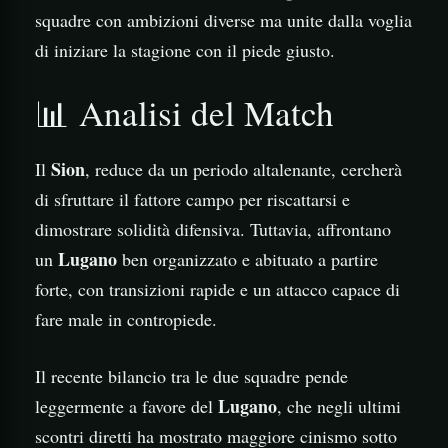
squadre con ambizioni diverse ma unite dalla voglia
di iniziare la stagione con il piede giusto.
📊 Analisi del Match
Sion
Il
, reduce da un periodo altalenante, cercherà
di sfruttare il fattore campo per riscattarsi e
dimostrare solidità difensiva. Tuttavia, affrontano
Lugano
un
ben organizzato e abituato a partire
forte, con transizioni rapide e un attacco capace di
fare male in contropiede.
Il recente bilancio tra le due squadre pende
Lugano
leggermente a favore del
, che negli ultimi
scontri diretti ha mostrato maggiore cinismo sotto