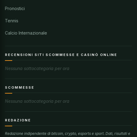
Pronostici
Tennis
Calcio Internazionale
RECENSIONI SITI SCOMMESSE E CASINÒ ONLINE
Nessuna sottocategoria per ora
SCOMMESSE
Nessuna sottocategoria per ora
REDAZIONE
Redazione indipendente di bitcoin, crypto, esports e sport. Dati, risultati e