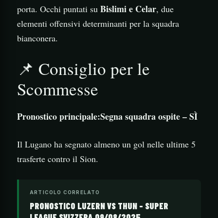
Bislimi e Celar
porta. Occhi puntati su
, due
elementi offensivi determinanti per la squadra
bianconera.
📌 Consiglio per le
Scommesse
Pronostico principale:
Segna squadra ospite – SÌ
Il Lugano ha segnato almeno un gol nelle ultime 5
trasferte contro il Sion.
ARTICOLO CORRELATO
PRONOSTICO LUZERN VS THUN – SUPER
LEAGUE SVIZZERA 09/08/2025