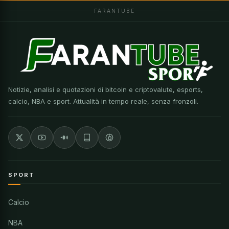
FARANTUBE
Notizie, analisi e quotazioni di bitcoin e criptovalute, esports,
calcio, NBA e sport. Attualità in tempo reale, senza fronzoli.
SPORT
Calcio
NBA