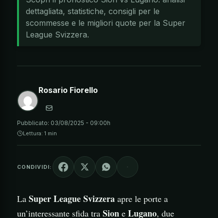
dettagliata, statistiche, consigli per le
scommesse e le migliori quote per la Super
League Svizzera.
Rosario Fiorello
Pubblicato:
03/08/2025 - 09:00h
Lettura: 1 min
CONDIVIDI:
Super League Svizzera
La
apre le porte a
Sion
Lugano
un’interessante sfida tra
e
, due