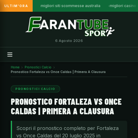
migliori siti scommesse australia
migliori casino
ULTIM'ORA
Vai
al
contenuto
6 Agosto 2026
Home
Pronostici Calcio
Pronostico Fortaleza vs Once Caldas | Primera A Clausura
PRONOSTICI CALCIO
PRONOSTICO FORTALEZA VS ONCE
CALDAS | PRIMERA A CLAUSURA
Scopri il pronostico completo per Fortaleza
vs Once Caldas del 20 luglio 2025 in