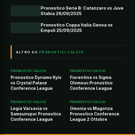
Pronostico Serie B: Catanzaro vs Juve
Stabia 26/09/2025
Pronostico Coppa Italia Genoa vs
Empoli 25/09/2025
ALTRO SU
PRONOSTICI CALCIO
PRONOSTICI CALCIO
PRONOSTICI CALCIO
Pronostico Dynamo Kyiv
Fiorentina vs Sigma
vs Crystal Palace
Olomouc Pronostico
Conference League
Conference League
PRONOSTICI CALCIO
PRONOSTICI CALCIO
Legia Varsavia vs
Omonia vs Magonza
Samsunspor Pronostico
Pronostico Conference
Conference League
League 2 Ottobre