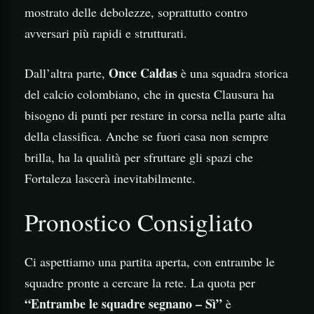
mostrato delle debolezze, soprattutto contro
avversari più rapidi e strutturati.
Once Caldas
Dall’altra parte,
è una squadra storica
del calcio colombiano, che in questa Clausura ha
bisogno di punti per restare in corsa nella parte alta
della classifica. Anche se fuori casa non sempre
brilla, ha la qualità per sfruttare gli spazi che
Fortaleza lascerà inevitabilmente.
Pronostico Consigliato
Ci aspettiamo una partita aperta, con entrambe le
squadre pronte a cercare la rete. La quota per
“Entrambe le squadre segnano – Sì”
è