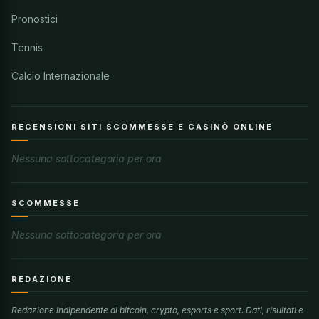
Pronostici
Tennis
Calcio Internazionale
RECENSIONI SITI SCOMMESSE E CASINÒ ONLINE
Nessuna sottocategoria per ora
SCOMMESSE
Nessuna sottocategoria per ora
REDAZIONE
Redazione indipendente di bitcoin, crypto, esports e sport. Dati, risultati e