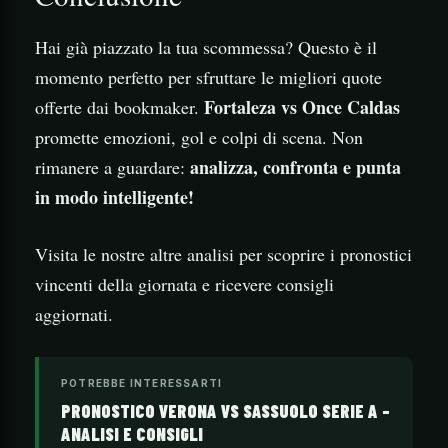
Hai già piazzato la tua scommessa? Questo è il
momento perfetto per sfruttare le migliori quote
Fortaleza vs Once Caldas
offerte dai bookmaker.
promette emozioni, gol e colpi di scena. Non
analizza, confronta e punta
rimanere a guardare:
in modo intelligente!
Visita le nostre altre analisi per scoprire i pronostici
vincenti della giornata e ricevere consigli
aggiornati.
POTREBBE INTERESSARTI
PRONOSTICO VERONA VS SASSUOLO SERIE A –
ANALISI E CONSIGLI