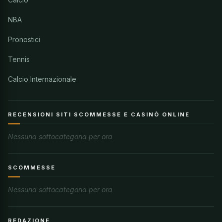
NBA
Pronostici
Tennis
Calcio Internazionale
RECENSIONI SITI SCOMMESSE E CASINÒ ONLINE
Nessuna sottocategoria per ora
SCOMMESSE
Nessuna sottocategoria per ora
REDAZIONE