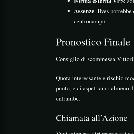
Forma esterna VPS
: so
Assenze
: Ilves potrebbe 
centrocampo.
Pronostico Finale
Consiglio di scommessa:Vittori
Quota interessante e rischio mo
punto, e ci aspettiamo almeno du
entrambe.
Chiamata all’Azione
Vuoi ottenere altri pronostici s