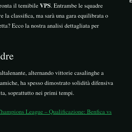
E
VPS
ronta il temibile
. Entrambe le squadre
e la classifica, ma sarà una gara equilibrata o
ta? Ecco la nostra analisi dettagliata per
adre
ltalenante, alternando vittorie casalinghe a
a amiche, ha spesso dimostrato solidità difensiva
ita, soprattutto nei primi tempi.
Champions League – Qualificazione: Benfica vs