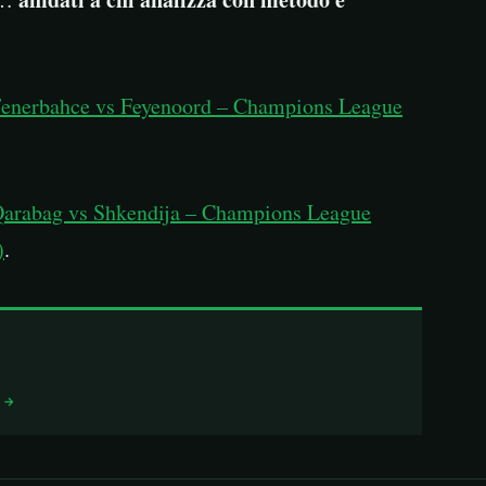
Fenerbahce vs Feyenoord – Champions League
Qarabag vs Shkendija – Champions League
)
.
I →