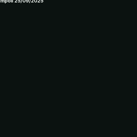
mpoli 25/09/2025