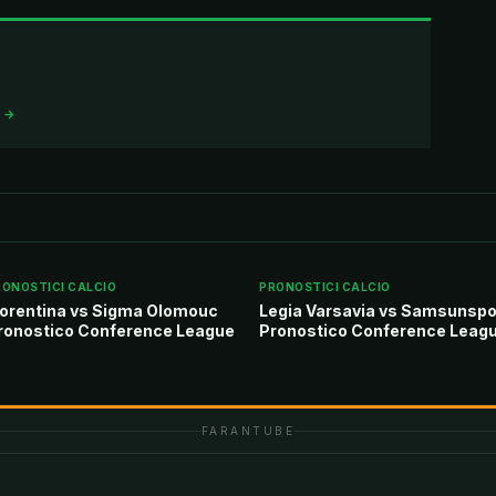
I →
RONOSTICI CALCIO
PRONOSTICI CALCIO
iorentina vs Sigma Olomouc
Legia Varsavia vs Samsunspo
ronostico Conference League
Pronostico Conference Leag
FARANTUBE