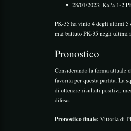
28/01/2023: KaPa 1-2 P
PK-35 ha vinto 4 degli ultimi 5 
mai battuto PK-35 negli ultimi i
Pronostico
Considerando la forma attuale d
favorita per questa partita. La 
di ottenere risultati positivi, m
difesa.
Pronostico finale
: Vittoria di 