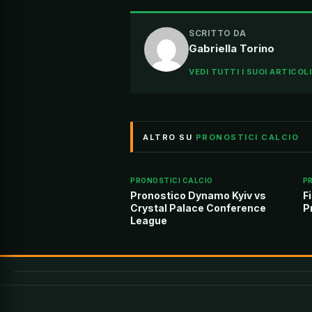
SCRITTO DA
Gabriella Torino
VEDI TUTTI I SUOI ARTICOL
ALTRO SU
PRONOSTICI CALCIO
PRONOSTICI CALCIO
P
Pronostico Dynamo Kyiv vs
F
Crystal Palace Conference
P
League