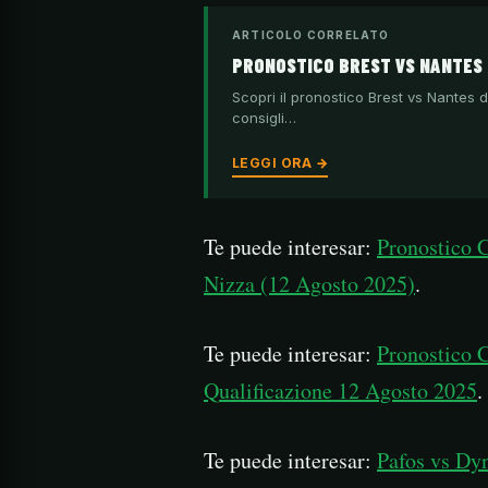
ARTICOLO CORRELATO
PRONOSTICO BREST VS NANTES LI
Scopri il pronostico Brest vs Nantes de
consigli…
LEGGI ORA →
Te puede interesar:
Pronostico 
Nizza (12 Agosto 2025)
.
Te puede interesar:
Pronostico 
Qualificazione 12 Agosto 2025
.
Te puede interesar:
Pafos vs Dy