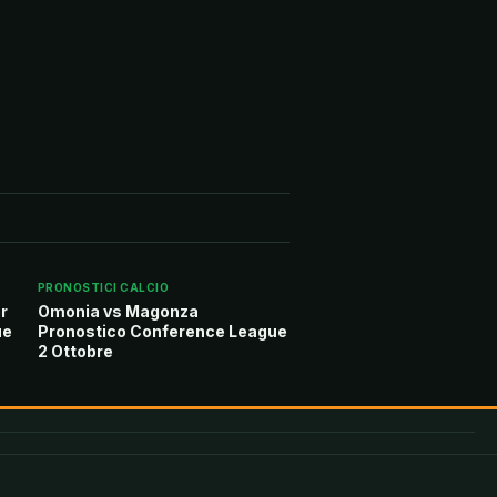
PRONOSTICI CALCIO
r
Omonia vs Magonza
ue
Pronostico Conference League
2 Ottobre