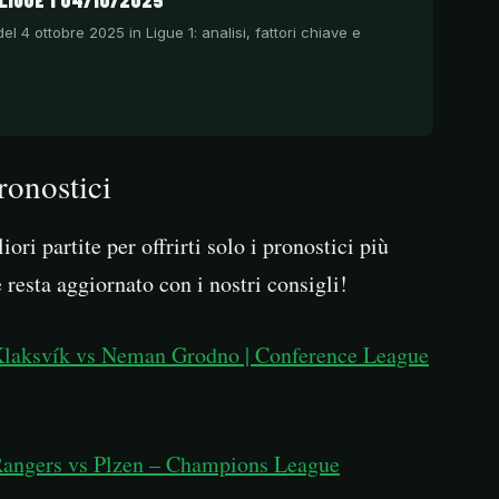
LIGUE 1 04/10/2025
l 4 ottobre 2025 in Ligue 1: analisi, fattori chiave e
ronostici
ri partite per offrirti solo i pronostici più
 resta aggiornato con i nostri consigli!
Klaksvík vs Neman Grodno | Conference League
Rangers vs Plzen – Champions League