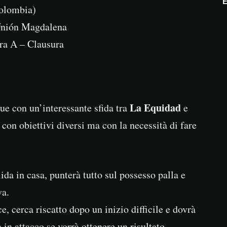
E
Colombia)
Unión Magdalena
ra A – Clausura
La Equidad
e con un’interessante sfida tra
e
 con obiettivi diversi ma con la necessità di fare
lida in casa, punterà tutto sul possesso palla e
va.
ce, cerca riscatto dopo un inizio difficile e dovrà
in attacco se vorrà ottenere un risultato