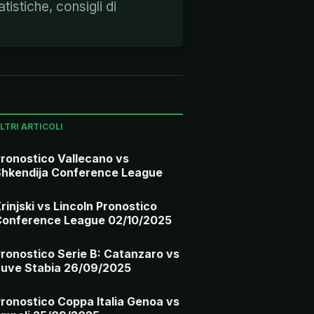
istiche, consigli di
LTRI ARTICOLI
ronostico Vallecano vs
hkendija Conference League
rinjski vs Lincoln Pronostico
Conference League 02/10/2025
ronostico Serie B: Catanzaro vs
uve Stabia 26/09/2025
ronostico Coppa Italia Genoa vs