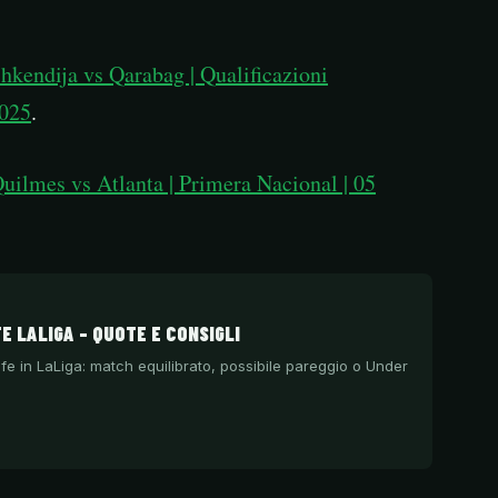
hkendija vs Qarabag | Qualificazioni
2025
.
uilmes vs Atlanta | Primera Nacional | 05
 LALIGA – QUOTE E CONSIGLI
e in LaLiga: match equilibrato, possibile pareggio o Under