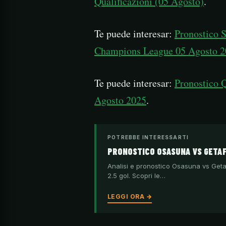
Qualificazioni (05 Agosto)
.
Te puede interesar:
Pronostico S
Champions League 05 Agosto 
Te puede interesar:
Pronostico Q
Agosto 2025
.
POTREBBE INTERESSARTI
PRONOSTICO OSASUNA VS GETAFE
Analisi e pronostico Osasuna vs Getaf
2.5 gol. Scopri le…
LEGGI ORA →