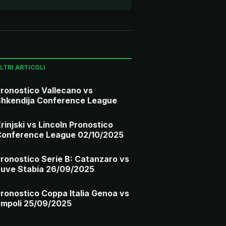
LTRI ARTICOLI
ronostico Vallecano vs
hkendija Conference League
rinjski vs Lincoln Pronostico
Conference League 02/10/2025
ronostico Serie B: Catanzaro vs
uve Stabia 26/09/2025
ronostico Coppa Italia Genoa vs
mpoli 25/09/2025