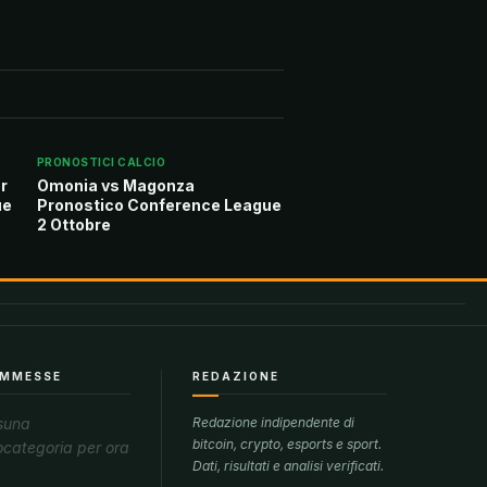
PRONOSTICI CALCIO
r
Omonia vs Magonza
ue
Pronostico Conference League
2 Ottobre
MMESSE
REDAZIONE
suna
Redazione indipendente di
bitcoin, crypto, esports e sport.
ocategoria per ora
Dati, risultati e analisi verificati.