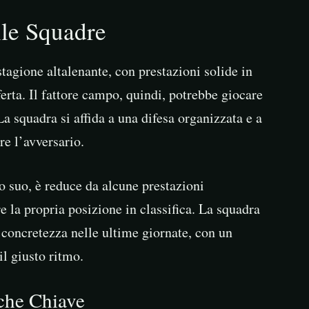
lle Squadre
tagione altalenante, con prestazioni solide in
ferta. Il fattore campo, quindi, potrebbe giocare
La squadra si affida a una difesa organizzata e a
re l’avversario.
to suo, è reduce da alcune prestazioni
e la propria posizione in classifica. La squadra
 concretezza nelle ultime giornate, con un
il giusto ritmo.
iche Chiave