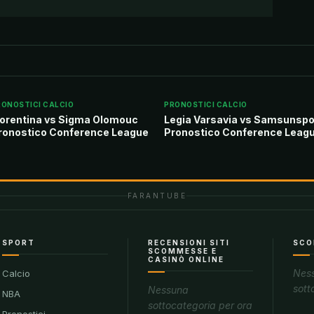
RONOSTICI CALCIO
PRONOSTICI CALCIO
iorentina vs Sigma Olomouc
Legia Varsavia vs Samsunspo
ronostico Conference League
Pronostico Conference Leag
FARANTUBE
SPORT
RECENSIONI SITI
SCO
SCOMMESSE E
CASINÒ ONLINE
Nes
Calcio
sott
Nessuna
NBA
sottocategoria per ora