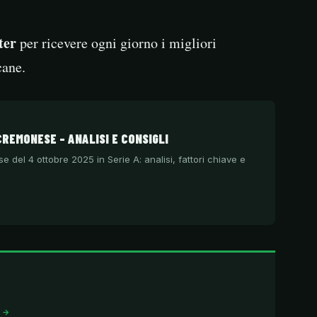
ter
per ricevere ogni giorno i migliori
cane.
CREMONESE – ANALISI E CONSIGLI
e del 4 ottobre 2025 in Serie A: analisi, fattori chiave e
I →