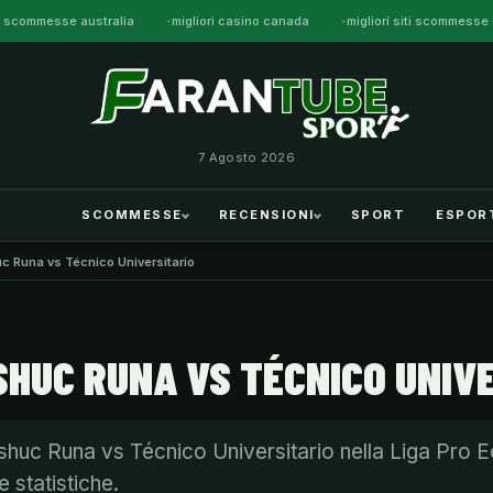
iti scommesse australia
migliori casino canada
migliori siti scommess
7 Agosto 2026
SCOMMESSE
RECENSIONI
SPORT
ESPOR
c Runa vs Técnico Universitario
HUC RUNA VS TÉCNICO UNIV
shuc Runa vs Técnico Universitario nella Liga Pro E
 statistiche.