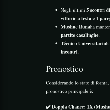
5 scontri di
Negli ultimi
vittorie a testa e 1 par
Mushuc Runa
ha manten
partite casalinghe
.
Técnico Universitario
h
incontri
.
Pronostico
Considerando lo stato di forma, i
pronostico principale è:
✔️ Doppia Chance: 1X (Mushuc