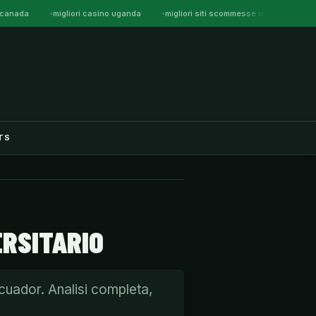
e canada
migliori casino uganda
migliori siti scommesse uganda
m
TS
ERSITARIO
cuador. Analisi completa,