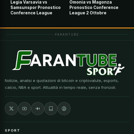
Legia Varsavia vs
Omonia vs Magonza
Samsunspor Pronostico
Pronostico Conference
Conference League
League 2 Ottobre
FARANTUBE
Notizie, analisi e quotazioni di bitcoin e criptovalute, esports,
calcio, NBA e sport. Attualità in tempo reale, senza fronzoli.
SPORT