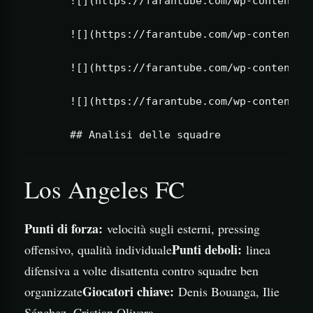
     ![](https://farantube.com/wp-content/up
     ![](https://farantube.com/wp-content/up
     ![](https://farantube.com/wp-content/up
     ![](https://farantube.com/wp-content/up
Los Angeles FC
Punti di forza:
velocità sugli esterni, pressing
Punti deboli:
offensivo, qualità individuale
linea
difensiva a volte disattenta contro squadre ben
Giocatori chiave:
organizzate
Denis Bouanga, Ilie
Sánchez, Cristian Olivera