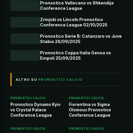
Pronostico Vallecano vs Shkendija
Conference League
Zrinjski vs Lincoln Pronostico
Conference League 02/10/2025
Pronostico Serie B: Catanzaro vs Juve
Stabia 26/09/2025
Pronostico Coppa Italia Genoa vs
Empoli 25/09/2025
ALTRO SU
PRONOSTICI CALCIO
PRONOSTICI CALCIO
PRONOSTICI CALCIO
Pronostico Dynamo Kyiv
Fiorentina vs Sigma
vs Crystal Palace
Olomouc Pronostico
Conference League
Conference League
PRONOSTICI CALCIO
PRONOSTICI CALCIO