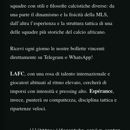
squadre con stili e filosofie calcistiche diverse: da
una parte il dinamismo e la fisicità della MLS,
dall’altra l’esperienza e la struttura tattica di una
delle squadre più storiche del calcio africano.
Ricevi ogni giorno le nostre bollette vincenti
direttamente su Telegram o WhatsApp!
LAFC
, con una rosa di talento internazionale e
giocatori abituati al ritmo elevato, cercherà di
Espérance
imporsi con intensità e pressing alto.
,
invece, punterà su compattezza, disciplina tattica e
ripartenze veloci.