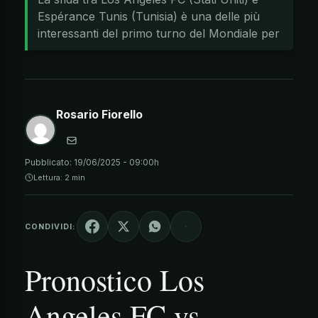
Espérance Tunis (Tunisia) è una delle più
interessanti del primo turno del Mondiale per
Rosario Fiorello
Pubblicato:
19/06/2025 - 09:00h
Lettura: 2 min
CONDIVIDI:
Pronostico Los
Angeles FC vs