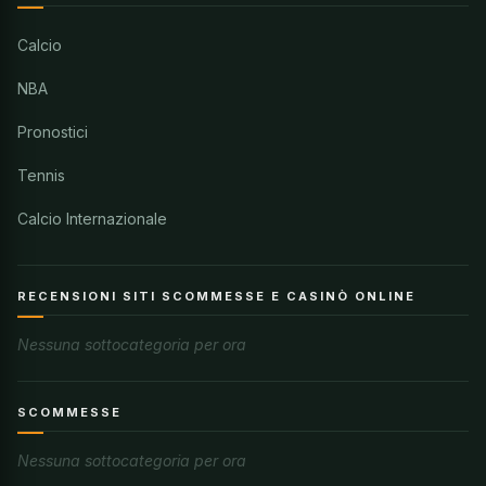
Calcio
NBA
Pronostici
Tennis
Calcio Internazionale
RECENSIONI SITI SCOMMESSE E CASINÒ ONLINE
Nessuna sottocategoria per ora
SCOMMESSE
Nessuna sottocategoria per ora