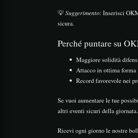
💡
Suggerimento
: Inserisci OK
sicura.
Perché puntare su 
Maggiore solidità difens
Attacco in ottima forma
Record favorevole nei pr
Se vuoi aumentare le tue possibi
altri eventi sicuri della giornat
Ricevi ogni giorno le nostre bol