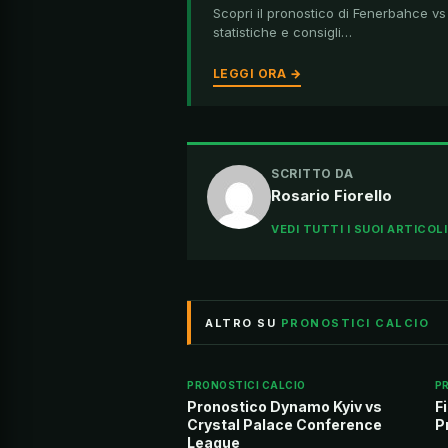
Scopri il pronostico di Fenerbahce vs
statistiche e consigli…
LEGGI ORA →
SCRITTO DA
Rosario Fiorello
VEDI TUTTI I SUOI ARTICOL
ALTRO SU
PRONOSTICI CALCIO
PRONOSTICI CALCIO
P
Pronostico Dynamo Kyiv vs
F
Crystal Palace Conference
P
League