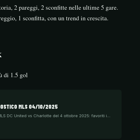
ttoria, 2 pareggi, 2 sconfitte nelle ultime 5 gare.
areggio, 1 sconfitta, con un trend in crescita.
K
 di 1.5 gol
NOSTICO MLS 04/10/2025
 MLS DC United vs Charlotte del 4 ottobre 2025: favoriti i…