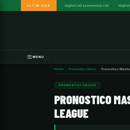
migliori siti scommesse cile
miglior
ULTIM'ORA
Vai
al
contenuto
MENU
Home
Pronostici Calcio
Pronostico Mash
PRONOSTICI CALCIO
PRONOSTICO MA
LEAGUE