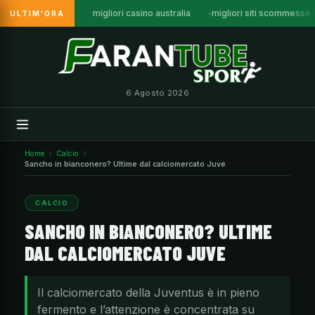
migliori casino australia
migliori siti scommesse a
ULTIM'ORA
Vai
al
contenuto
6 Agosto 2026
Home
Calcio
Sancho in bianconero? Ultime dal calciomercato Juve
CALCIO
SANCHO IN BIANCONERO? ULTIME
DAL CALCIOMERCATO JUVE
Il calciomercato della Juventus è in pieno
fermento e l’attenzione è concentrata su