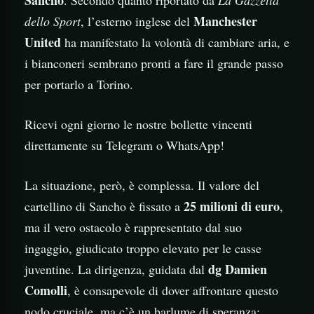
Sancho
. Secondo quanto riportato da
La Gazzetta
Manchester
dello Sport
, l’esterno inglese del
United
ha manifestato la volontà di cambiare aria, e
i bianconeri sembrano pronti a fare il grande passo
per portarlo a Torino.
Ricevi ogni giorno le nostre bollette vincenti
direttamente su Telegram o WhatsApp!
La situazione, però, è complessa. Il valore del
25 milioni di euro
cartellino di Sancho è fissato a
,
ma il vero ostacolo è rappresentato dal suo
ingaggio, giudicato troppo elevato per le casse
dg Damien
juventine. La dirigenza, guidata dal
Comolli
, è consapevole di dover affrontare questo
nodo cruciale, ma c’è un barlume di speranza: