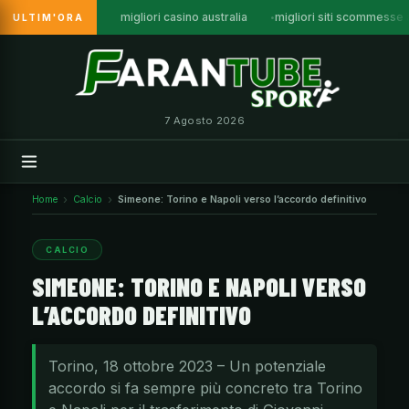
migliori casino australia
migliori siti scommesse a
ULTIM'ORA
Vai
al
contenuto
7 Agosto 2026
Home
Calcio
Simeone: Torino e Napoli verso l’accordo definitivo
CALCIO
SIMEONE: TORINO E NAPOLI VERSO
L’ACCORDO DEFINITIVO
Torino, 18 ottobre 2023 – Un potenziale
accordo si fa sempre più concreto tra Torino