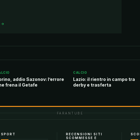
I →
ALCIO
CALCIO
orino, addio Sazonov: l’errore
Lazio: il rientro in campo tra
he frena il Getafe
derby e trasferta
FARANTUBE
SPORT
RECENSIONI SITI
SCO
SCOMMESSE E