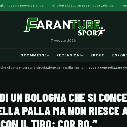
gliori casino nuova zelanda
migliori siti scommesse nuova zelanda
mi
7 Agosto 2026
SCOMMESSE
RECENSIONI
SPORT
ESPOR
 che si concentra sulla circolazione della palla ma non riesce a concretizzare con 
 DI UN BOLOGNA CHE SI CON
ELLA PALLA MA NON RIESCE 
ON IL TIRO: COR BO.”