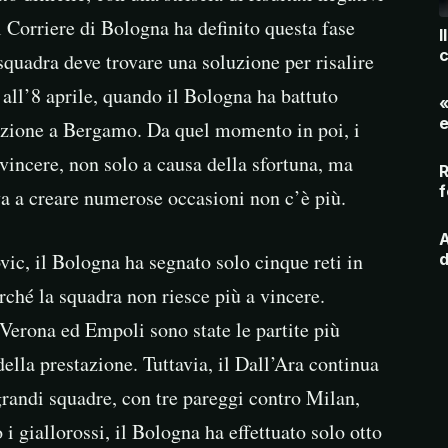
l Corriere di Bologna ha definito questa fase
I
c
 squadra deve trovare una soluzione per risalire
e all’8 aprile, quando il Bologna ha battuto
«
e
azione a Bergamo. Da quel momento in poi, i
 vincere, non solo a causa della sfortuna, ma
R
f
va a creare numerose occasioni non c’è più.
A
vic, il Bologna ha segnato solo cinque reti in
d
erché la squadra non riesce più a vincere.
 Verona ed Empoli sono state le partite più
ella prestazione. Tuttavia, il Dall’Ara continua
grandi squadre, con tre pareggi contro Milan,
i giallorossi, il Bologna ha effettuato solo otto