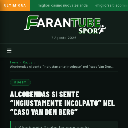
migliori casino nuova zelanda
migliori siti sco
ULTIM'ORA
Vai
al
contenuto
7 Agosto 2026
Home
Rugby
Alcobendas si sente “ingiustamente incolpato” nel “caso Van Den
Berg”
RUGBY
ALCOBENDAS SI SENTE
“INGIUSTAMENTE INCOLPATO” NEL
“CASO VAN DEN BERG”
L'Alcobenda Rugby ha convocato