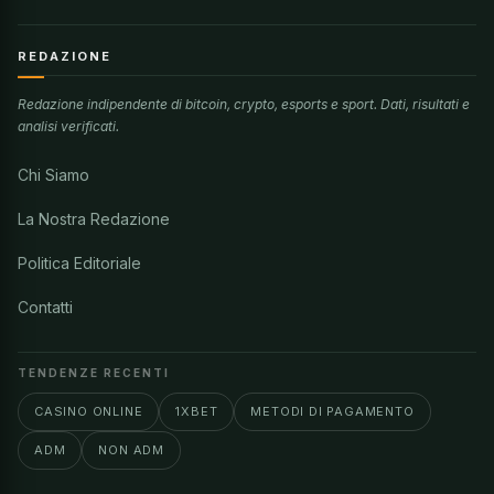
REDAZIONE
Redazione indipendente di bitcoin, crypto, esports e sport. Dati, risultati e
analisi verificati.
Chi Siamo
La Nostra Redazione
Politica Editoriale
Contatti
TENDENZE RECENTI
CASINO ONLINE
1XBET
METODI DI PAGAMENTO
ADM
NON ADM