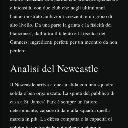
e intensità, con due club che negli ultimi anni
hanno mostrato ambizioni crescenti e un gioco di
alto livello. Da una parte la grinta e la fisicità dei
bianconeri, dall’altra il talento e la tecnica dei
Gunners: ingredienti perfetti per un incontro da non
perdere.
Analisi del Newcastle
Il Newcastle arriva a questa sfida con una squadra
solida e ben organizzata. La spinta del pubblico di
casa a St. James’ Park è sempre un fattore
determinante, capace di dare alla squadra quella
marcia in più. La difesa compatta e la capacità di
colpire in contropiede potrebbero mettere in