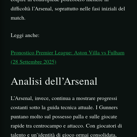
difficoltà l’Arsenal, soprattutto nelle fasi iniziali del
match.
Leggi anche:
Pronostico Premier League: Aston Villa vs Fulham
(28 Settembre 2025)
Analisi dell’Arsenal
L’Arsenal, invece, continua a mostrare progressi
costanti sotto la guida tecnica attuale. I Gunners
puntano molto sul possesso palla e sulle giocate
rapide tra centrocampo e attacco. Con giocatori di
talento e un’identità di gioco ormai consolidata,