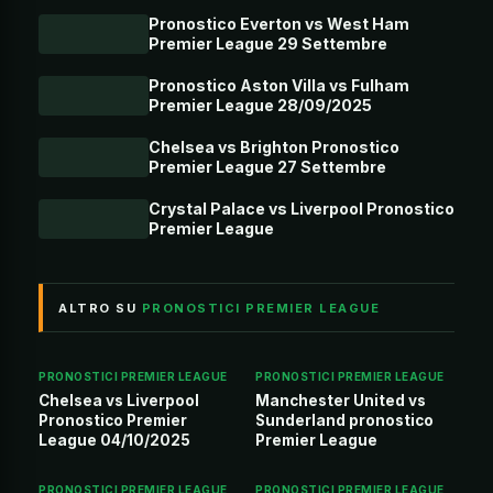
Pronostico Everton vs West Ham
Premier League 29 Settembre
Pronostico Aston Villa vs Fulham
Premier League 28/09/2025
Chelsea vs Brighton Pronostico
Premier League 27 Settembre
Crystal Palace vs Liverpool Pronostico
Premier League
ALTRO SU
PRONOSTICI PREMIER LEAGUE
PRONOSTICI PREMIER LEAGUE
PRONOSTICI PREMIER LEAGUE
Chelsea vs Liverpool
Manchester United vs
Pronostico Premier
Sunderland pronostico
League 04/10/2025
Premier League
PRONOSTICI PREMIER LEAGUE
PRONOSTICI PREMIER LEAGUE