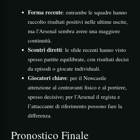
Forma recente
: entrambe le squadre hanno
raccolto risultati positivi nelle ultime uscite,
ma l’Arsenal sembra avere una maggiore
continuità.
Scontri diretti
: le sfide recenti hanno visto
spesso partite equilibrate, con risultati decisi
da episodi o giocate individuali.
Giocatori chiave
: per il Newcastle
attenzione al centravanti fisico e al portiere,
spesso decisivo; per l’Arsenal il regista e
l’attaccante di riferimento possono fare la
differenza.
Pronostico Finale