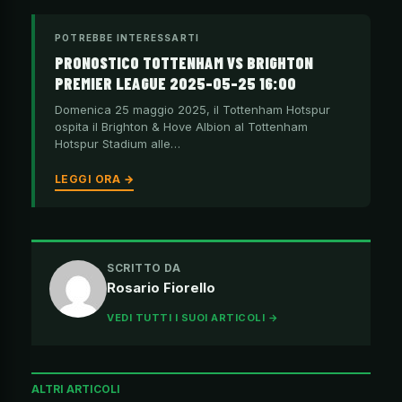
POTREBBE INTERESSARTI
PRONOSTICO TOTTENHAM VS BRIGHTON
PREMIER LEAGUE 2025-05-25 16:00
Domenica 25 maggio 2025, il Tottenham Hotspur
ospita il Brighton & Hove Albion al Tottenham
Hotspur Stadium alle…
LEGGI ORA →
SCRITTO DA
Rosario Fiorello
VEDI TUTTI I SUOI ARTICOLI →
ALTRI ARTICOLI