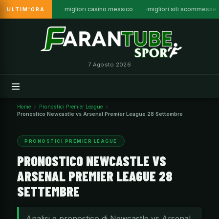
migliori casino messico
migliori siti scommesse
ULTIM'ORA
Vai
al
contenuto
7 Agosto 2026
Home
Pronostici Premier League
Pronostico Newcastle vs Arsenal Premier League 28 Settembre
PRONOSTICI PREMIER LEAGUE
PRONOSTICO NEWCASTLE VS
ARSENAL PREMIER LEAGUE 28
SETTEMBRE
Analisi e pronostico di Newcastle vs Arsenal