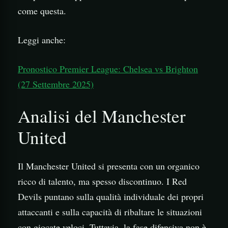
come questa.
Leggi anche:
Pronostico Premier League: Chelsea vs Brighton
(27 Settembre 2025)
Analisi del Manchester
United
Il Manchester United si presenta con un organico
ricco di talento, ma spesso discontinuo. I Red
Devils puntano sulla qualità individuale dei propri
attaccanti e sulla capacità di ribaltare le situazioni
con giocate veloci. Tuttavia, la fase difensiva non è