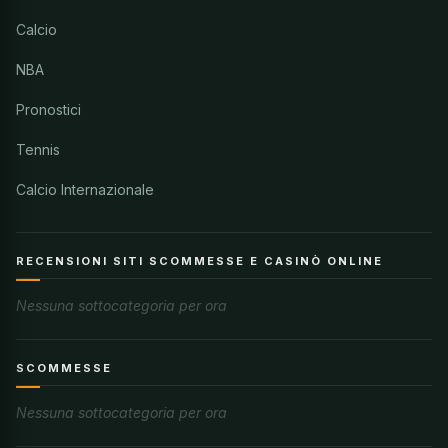
Calcio
NBA
Pronostici
Tennis
Calcio Internazionale
RECENSIONI SITI SCOMMESSE E CASINÒ ONLINE
Nessuna sottocategoria per ora
SCOMMESSE
Nessuna sottocategoria per ora