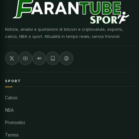
Notizie, analisi e quotazioni di bitcoin e criptovalute, esports,
calcio, NBA e sport. Attualità in tempo reale, senza fronzoli.
SPORT
Calcio
NBA
Pronostici
Tennis