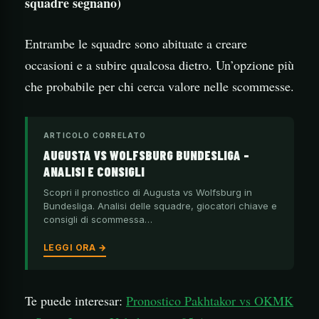
squadre segnano)
Entrambe le squadre sono abituate a creare
occasioni e a subire qualcosa dietro. Un’opzione più
che probabile per chi cerca valore nelle scommesse.
ARTICOLO CORRELATO
AUGUSTA VS WOLFSBURG BUNDESLIGA –
ANALISI E CONSIGLI
Scopri il pronostico di Augusta vs Wolfsburg in
Bundesliga. Analisi delle squadre, giocatori chiave e
consigli di scommessa…
LEGGI ORA →
Te puede interesar:
Pronostico Pakhtakor vs OKMK