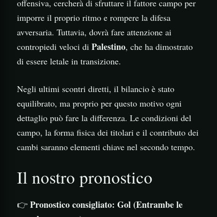
offensiva, cercherà di sfruttare il fattore campo per
imporre il proprio ritmo e rompere la difesa
avversaria. Tuttavia, dovrà fare attenzione ai
Palestino
contropiedi veloci di
, che ha dimostrato
di essere letale in transizione.
Negli ultimi scontri diretti, il bilancio è stato
equilibrato, ma proprio per questo motivo ogni
dettaglio può fare la differenza. Le condizioni del
campo, la forma fisica dei titolari e il contributo dei
cambi saranno elementi chiave nel secondo tempo.
Il nostro pronostico
Pronostico consigliato: Gol (Entrambe le
👉