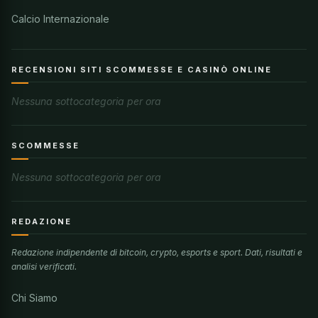
Calcio Internazionale
RECENSIONI SITI SCOMMESSE E CASINÒ ONLINE
Nessuna sottocategoria per ora
SCOMMESSE
Nessuna sottocategoria per ora
REDAZIONE
Redazione indipendente di bitcoin, crypto, esports e sport. Dati, risultati e
analisi verificati.
Chi Siamo