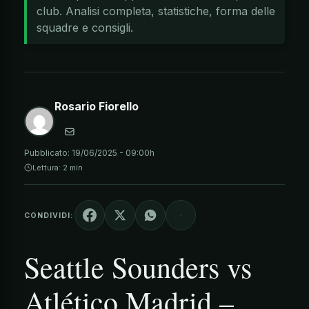
club. Analisi completa, statistiche, forma delle
squadre e consigli.
Rosario Fiorello
Pubblicato:
19/06/2025 - 09:00h
Lettura: 2 min
CONDIVIDI:
Seattle Sounders vs
Atlético Madrid –