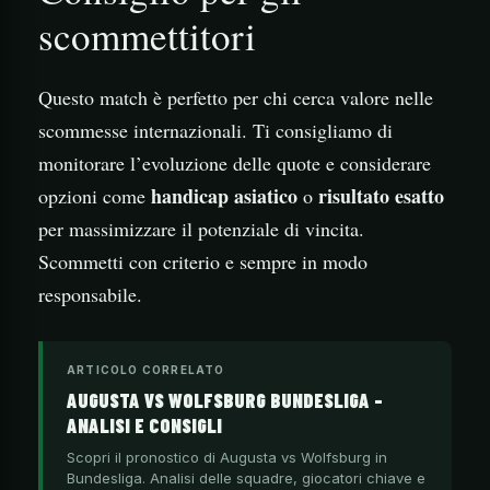
scommettitori
Questo match è perfetto per chi cerca valore nelle
scommesse internazionali. Ti consigliamo di
monitorare l’evoluzione delle quote e considerare
handicap asiatico
risultato esatto
opzioni come
o
per massimizzare il potenziale di vincita.
Scommetti con criterio e sempre in modo
responsabile.
ARTICOLO CORRELATO
AUGUSTA VS WOLFSBURG BUNDESLIGA –
ANALISI E CONSIGLI
Scopri il pronostico di Augusta vs Wolfsburg in
Bundesliga. Analisi delle squadre, giocatori chiave e