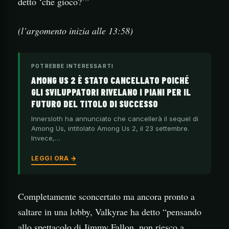
detto ‘che gioco?’”
(l’argomento inizia alle 13:58)
POTREBBE INTERESSARTI
AMONG US 2 È STATO CANCELLATO POICHÉ
GLI SVILUPPATORI RIVELANO I PIANI PER IL
FUTURO DEL TITOLO DI SUCCESSO
Innersloth ha annunciato che cancellerà il sequel di
Among Us, intitolato Among Us 2, il 23 settembre.
Invece,…
LEGGI ORA →
Completamente sconcertato ma ancora pronto a
saltare in una lobby, Valkyrae ha detto “pensando
allo spettacolo di Jimmy Fallon, non riesco a