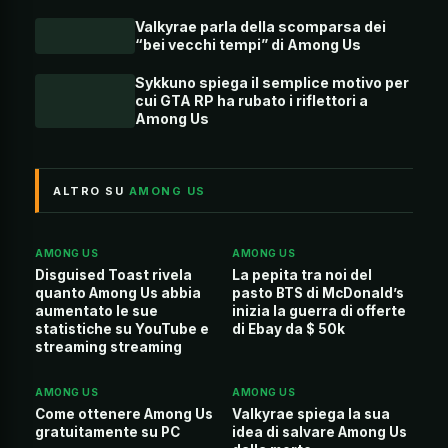
Valkyrae parla della scomparsa dei
“bei vecchi tempi” di Among Us
Sykkuno spiega il semplice motivo per
cui GTA RP ha rubato i riflettori a
Among Us
ALTRO SU
AMONG US
AMONG US
AMONG US
Disguised Toast rivela
La pepita tra noi del
quanto Among Us abbia
pasto BTS di McDonald’s
aumentato le sue
inizia la guerra di offerte
statistiche su YouTube e
di Ebay da $ 50k
streaming streaming
AMONG US
AMONG US
Come ottenere Among Us
Valkyrae spiega la sua
gratuitamente su PC
idea di salvare Among Us