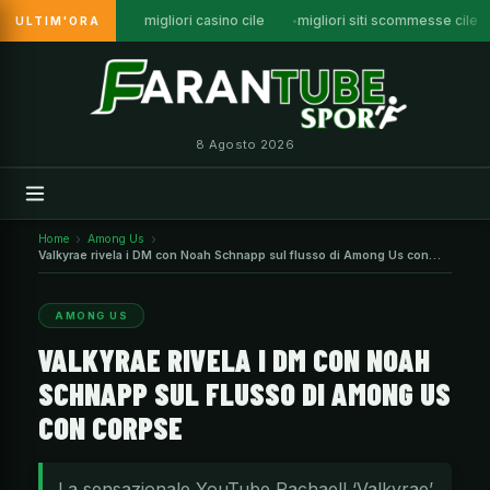
migliori casino cile
migliori siti scommesse cile
ULTIM'ORA
Vai
al
contenuto
8 Agosto 2026
Home
Among Us
Valkyrae rivela i DM con Noah Schnapp sul flusso di Among Us con
Corpse
AMONG US
VALKYRAE RIVELA I DM CON NOAH
SCHNAPP SUL FLUSSO DI AMONG US
CON CORPSE
La sensazionale YouTube Rachaell ‘Valkyrae’