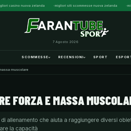
gliori casino nuova zelanda
migliori siti scommesse nuova zelanda
mi
7 Agosto 2026
SCOMMESSE
RECENSIONI
SPORT
ESPOR
 massa muscolare
RE FORZA E MASSA MUSCOLA
i allenamento che aiuta a raggiungere diversi obiett
tare la capacità