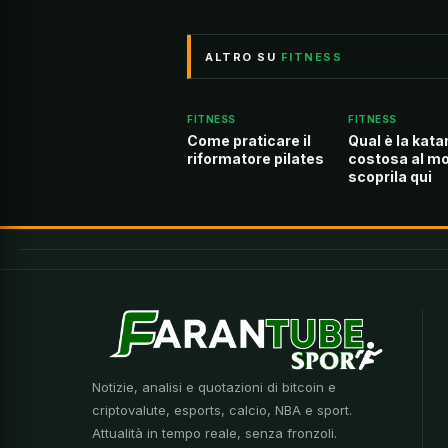
ALTRO SU
FITNESS
FITNESS
FITNESS
Come praticare il
Qual è la kata
riformatore pilates
costosa al m
scoprila qui
Notizie, analisi e quotazioni di bitcoin e
criptovalute, esports, calcio, NBA e sport.
Attualità in tempo reale, senza fronzoli.