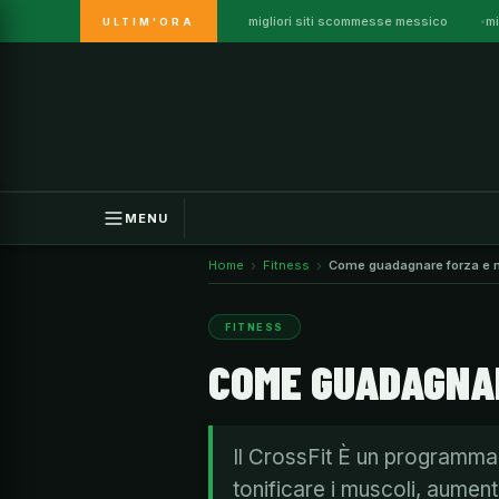
migliori siti scommesse messico
mi
ULTIM'ORA
Vai
al
contenuto
MENU
Home
Fitness
Come guadagnare forza e
FITNESS
COME GUADAGNA
Il CrossFit È un programma d
tonificare i muscoli, aumen