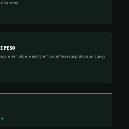
n una serie…
RE PESO
a è semplice e molto efficace? Questa pratica, in cui gli
I →