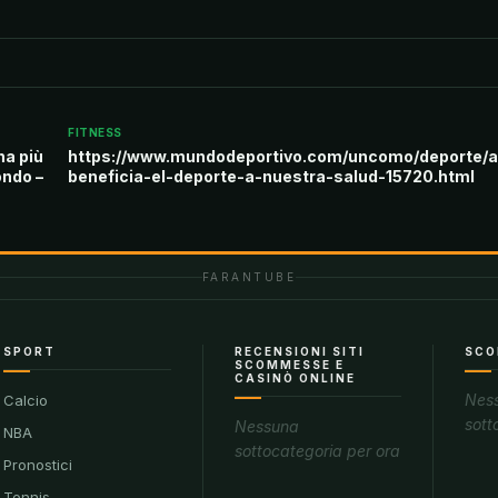
FITNESS
na più
https://www.mundodeportivo.com/uncomo/deporte/a
ondo –
beneficia-el-deporte-a-nuestra-salud-15720.html
FARANTUBE
SPORT
RECENSIONI SITI
SCO
SCOMMESSE E
CASINÒ ONLINE
Nes
Calcio
sott
Nessuna
NBA
sottocategoria per ora
Pronostici
Tennis