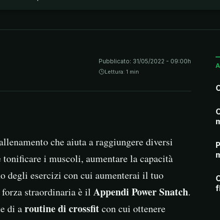
Pubblicato:
31/05/2022 - 09:00h
A
Lettura: 1 min
C
m
llenamento che aiuta a raggiungere diversi
P
m
e tonificare i muscoli, aumentare la capacità
no degli esercizi con cui aumenterai il tuo
C
f
Appendi Power Snatch
 forza straordinaria è il
.
routine di crossfit
te di a
con cui ottenere